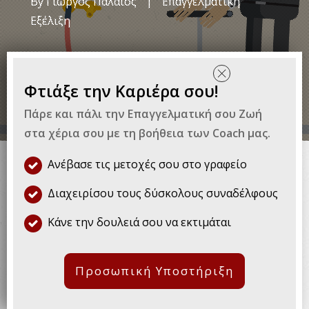
By
Γιώργος Παλαιός
|
Επαγγελματική
Εξέλιξη
Φτιάξε την Καριέρα σου!
Πάρε και πάλι την Επαγγελματική σου Ζωή
Υπάρχει κατάλληλο timing για να
στα χέρια σου με τη βοήθεια των Coach μας.
μιλήσεις στο αφεντικό σου; Πότε
Ανέβασε τις μετοχές σου στο γραφείο
να ζητήσεις αύξηση για να
Διαχειρίσου τους δύσκολους συναδέλφους
μεγιστοποιήσεις τις πιθανότητες
Κάνε την δουλειά σου να εκτιμάται
να την πάρεις; Απαντούμε
αναλυτικά.
Προσωπική Υποστήριξη
Το να αποφασίσεις πότε να ζητήσεις αύξηση