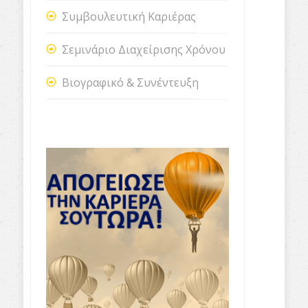
Συμβουλευτική Καριέρας
Σεμινάριο Διαχείρισης Χρόνου
Βιογραφικό & Συνέντευξη