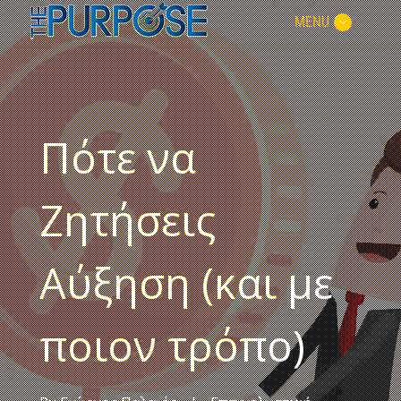
MENU
Πότε να
Ζητήσεις
Αύξηση (και με
ποιον τρόπο)