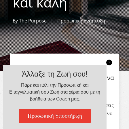
και καλή
By
The Purpose
|
Προσωπική Ανάπτυξη
x
Περιοριστικές πεποιθήσεις
Άλλαξε τη Ζωή σου!
έχουμε όλοι μας. Το θέμα είναι να
Πάρε και πάλι την Προσωπική και
μάθουμε να τις ξεπερνάμε.
Επαγγελματική σου Ζωή στα χέρια σου με τη
βοήθεια των Coach μας.
Θα μάθεις πώς να ξεπερνάς τις πεποιθήσεις
που σε περιορίζουν, ώστε να μπορέσεις να
Προσωπική Υποστήριξη
προχωρήσεις με τη ζωή σου,
όταν