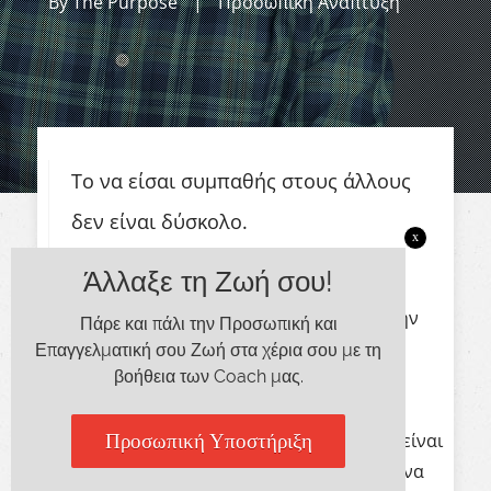
By
The Purpose
|
Προσωπική Ανάπτυξη
Το να είσαι συμπαθής στους άλλους
δεν είναι δύσκολο.
x
Άλλαξε τη Ζωή σου!
Όλους μας ενδιαφέρει τι σκέφτονται οι
άλλοι άνθρωποι για εμάς (άσχετα αν στην
Πάρε και πάλι την Προσωπική και
εφηβεία μας, ως σωστοί επαναστάτες,
Επαγγελματική σου Ζωή στα χέρια σου με τη
βοήθεια των Coach μας.
παριστάναμε το αντίθετο).
Οι βασικοί λόγοι για να είσαι συμπαθής είναι
Προσωπική Υποστήριξη
σε όλους προφανείς. Το να είσαι καλός, να