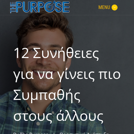
MENU
12 Συνήθειες
για να γίνεις πιο
Συμπαθής
στους άλλους