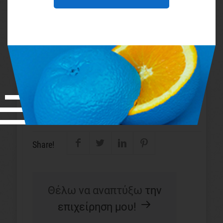
αποτελέσματα!
Κι αν θες να σε βοηθήσουμε στην πράξη να
δημιουργήσεις μια ισχυρή ομάδα,
δες
περισσότερα εδώ
Share!
Θέλω να αναπτύξω
την
επιχείρηση μου!