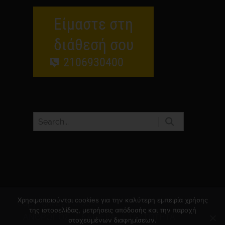
Είμαστε στη
διάθεσή σου
2106930400
Χρησιμοποιούνται cookies για την καλύτερη εμπειρία χρήσης
Copyright by Purpose.
της ιστοσελίδας, μετρήσεις απόδοσής και την παροχή
ΑΝΘΡΩΠΟΣ
ΚΑΡΙΕΡΑ
ΤΑΥΤΟΤΗΤΑ
στοχευμένων διαφημίσεων.