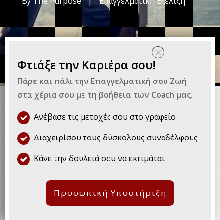
By
The Purpose
|
Επαγγελματική Εξέλιξη
Φτιάξε την Καριέρα σου!
Για να είσαι αποτελεσματικός και
Πάρε και πάλι την Επαγγελματική σου Ζωή
στα χέρια σου με τη βοήθεια των Coach μας.
χαρούμενος στην δουλειά, είναι
σημαντικό να μάθεις να
Ανέβασε τις μετοχές σου στο γραφείο
διαχειρίζεσαι το εργασιακό
Διαχειρίσου τους δύσκολους συναδέλφους
άγχος.
Κάνε την δουλειά σου να εκτιμάται
Υπάρχει μεγάλη ποικιλία επαγγελμάτων και
Προσωπική Υποστήριξη
το καθένα από αυτά έχει τις δικές του
πιέσεις και άγχη. Για παράδειγμα ένας