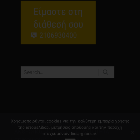
Είμαστε στη
διάθεσή σου
2106930400
Χρησιμοποιούνται cookies για την καλύτερη εμπειρία χρήσης
Copyright by Purpose.
της ιστοσελίδας, μετρήσεις απόδοσής και την παροχή
ΑΝΘΡΩΠΟΣ
ΚΑΡΙΕΡΑ
ΤΑΥΤΟΤΗΤΑ
στοχευμένων διαφημίσεων.