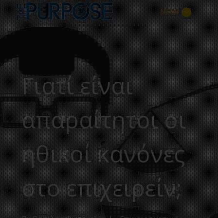
MENU
Γιατί είναι
απαραίτητοι οι
ηθικοί κανόνες
στο επιχειρείν;