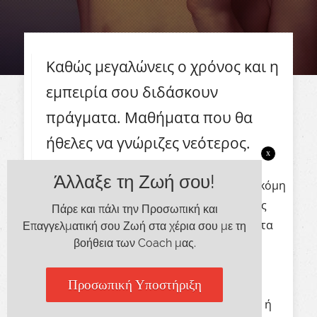
Καθώς μεγαλώνεις ο χρόνος και η
εμπειρία σου διδάσκουν
πράγματα. Μαθήματα που θα
ήθελες να γνώριζες νεότερος.
x
Άλλαξε τη Ζωή σου!
Καθώς κι εγώ πρόσφατα γιόρτασα ένα ακόμη
έτος και μπήκα σε μια νέα φάση της ζωής
Πάρε και πάλι την Προσωπική και
μου, άρχισα να αναλογίζομαι τι μαθήματα
Επαγγελματική σου Ζωή στα χέρια σου με τη
βοήθεια των Coach μας.
θα έδινα στο νεότερο εαυτό μου.
Είτε είσαι νέος ηλικιακά είτε νέος στην
Προσωπική Υποστήριξη
καρδιά, δεν είναι ποτέ αργά να αλλάξεις ή