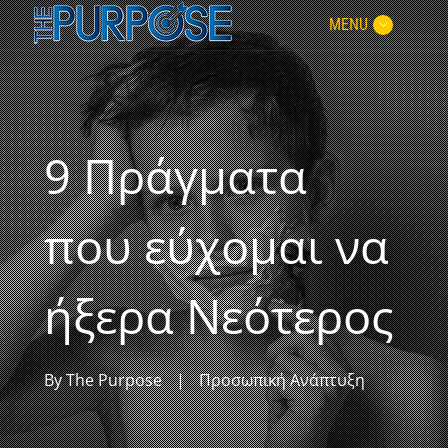
MENU
9 Πράγματα
που εύχομαι να
ήξερα Νεότερος
By
The Purpose
|
Προσωπική Ανάπτυξη